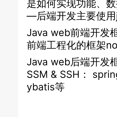
是如何实现功能、数
—后端开发主要使用jav
Java web前端开
前端工程化的框架nodej
Java web后端开
SSM & SSH： spring 
ybatis等