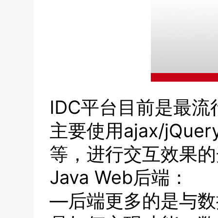
IDC平台目前是最
主要使用ajax/jQuery
等，进行交互效果的
Java Web后端：
—后端更多的是与数