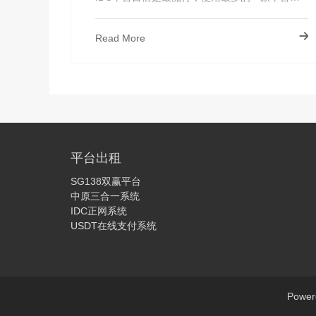
Read More
平台出租
SG138双赢平台
中原三合一系统
IDC正网系统
USDT在线支付系统
Powe